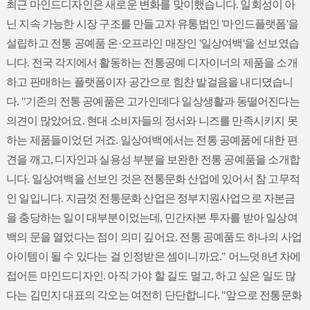
최근 마인드디자인은 새로운 변화를 맞이했습니다. 일회성이 아
닌 지속 가능한 시장 구조를 만들고자 유통법인 '마인드플랫폼'을
설립하고 전통 공예품 온·오프라인 매장인 '일상여백'을 선보였습
니다. 전국 각지에서 활동하는 전통공예 디자이너의 제품을 소개
하고 판매하는 플랫폼이자 공간으로 힘찬 발걸음을 내디뎠습니
다. "기존의 전통 공예품은 고가인데다 일상생활과 동떨어진다는
의견이 많았어요. 현대 소비자들의 정서와 니즈를 만족시키지 못
하는 제품들이었던 거죠. 일상여백에서는 전통 공예품에 대한 편
견을 깨고, 디자인과 실용성 부분을 보완한 전통 공예품을 소개합
니다. 일상여백을 선보인 것은 전통문화 산업에 있어서 참 고무적
인 일입니다. 지금껏 전통문화 산업은 정부지원사업으로 자본금
을 충당하는 일이 대부분이었는데, 민간자본 투자를 받아 일상여
백의 문을 열었다는 점이 의미 깊어요. 전통 공예품도 하나의 사업
아이템이 될 수 있다는 걸 인정받은 셈이니까요." 어느덧 8년 차에
접어든 마인드디자인. 아직 가야 할 길도 멀고, 하고 싶은 일도 많
다는 김민지 대표의 각오는 여전히 단단합니다. "앞으로 전통문화