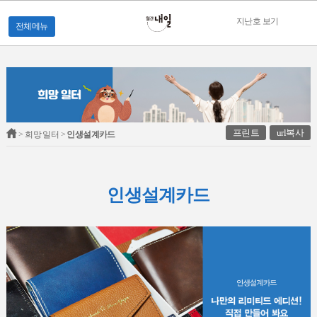
지난호 보기
전체메뉴
프린트
url복사
> 희망 일터 >
인생설계카드
인생설계카드